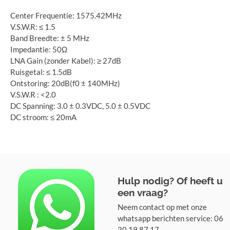
Center Frequentie: 1575.42MHz
V.S.W.R: ≤ 1.5
Band Breedte: ± 5 MHz
Impedantie: 50Ω
LNA Gain (zonder Kabel): ≥ 27dB
Ruisgetal: ≤ 1.5dB
Ontstoring: 20dB(f0 ± 140MHz)
V.S.W.R : <2.0
DC Spanning: 3.0 ± 0.3VDC, 5.0 ± 0.5VDC
DC stroom: ≤ 20mA
Hulp nodig? Of heeft u
een vraag?
Neem contact op met onze
whatsapp berichten service: 06
30 19 87 17