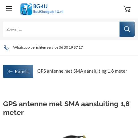
Op werkdagen voor 15:00 uur besteld, zelfde dag verstuurd!
Al bijna 10 jaar uw specialist in Car Multimedia systemen en toebehoren!
Whatsapp berichten service 06 30 19 87 17
GPS antenne met SMA aansluiting 1,8 meter
Kabels
GPS antenne met SMA aansluiting 1,8
meter